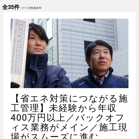
全35件
31
〜
35
件表示中
【省エネ対策につながる施
工管理】未経験から年収
400万円以上／バックオフ
ィス業務がメイン／施工現
場がスムーズに進む...