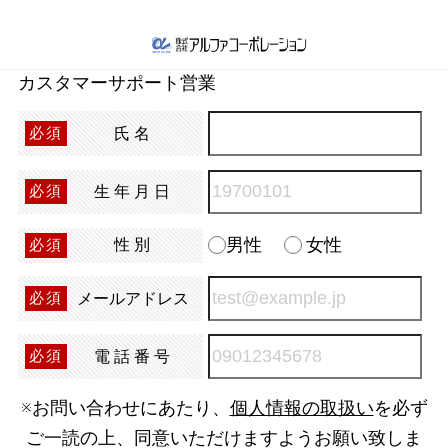
カスタマーサポート営業
氏名
必須
生年月日
必須
男性
女性
性別
必須
メールアドレス
必須
電話番号
必須
※お問い合わせにあたり、
個人情報の取扱い
を必ず
ご一読の上、同意いただけますようお願い致しま